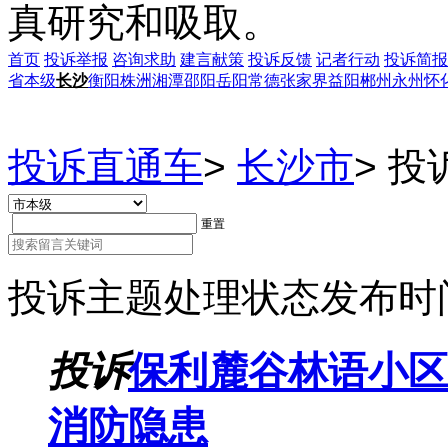
首页
投诉举报
咨询求助
建言献策
投诉反馈
记者行动
投诉简报
省本级
长沙
衡阳
株洲
湘潭
邵阳
岳阳
常德
张家界
益阳
郴州
永州
怀
湖南省省长信箱
投诉直通车
>
长沙市
>
投
重置
投诉主题
处理状态
发布时
投诉
保利麓谷林语小区
消防隐患