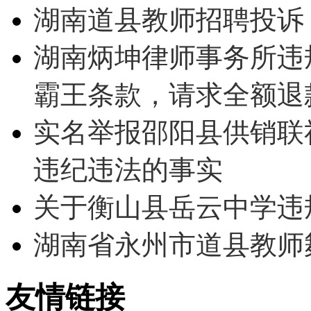
湖南道县教师招聘投诉
湖南炳坤律师事务所违规
霸王条款，请求全额退
实名举报邵阳县供销联
违纪违法的事实
关于衡山县岳云中学违
湖南省永州市道县教师
友情链接