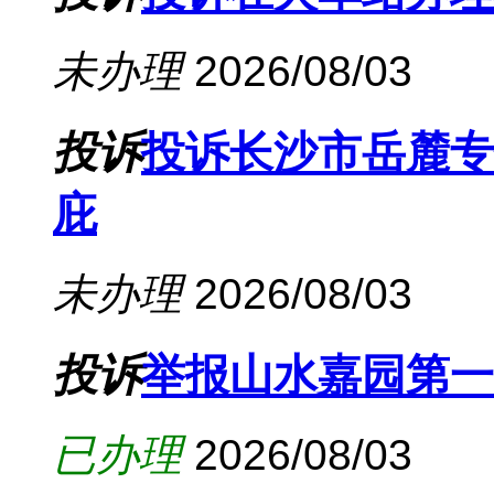
未办理
2026/08/03
投诉
投诉长沙市岳麓专
庇
未办理
2026/08/03
投诉
举报山水嘉园第一
已办理
2026/08/03