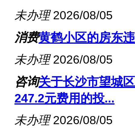
未办理
2026/08/05
消费
黄鹤小区的房东违
未办理
2026/08/05
咨询
关于长沙市望城区
247.2元费用的投...
未办理
2026/08/05