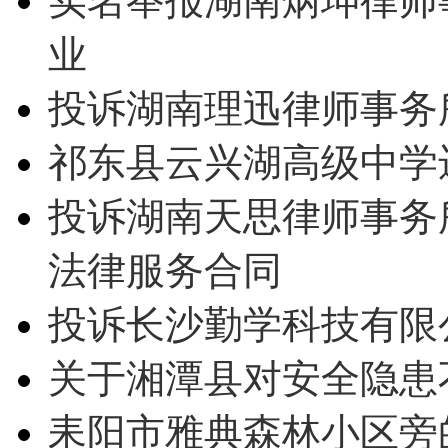
实名举报湖南炳坤律师
业
投诉湖南理迅律师事务
祁东县云兴湖高级中学
投诉湖南天思律师事务
法律服务合同
投诉长沙勤学科技有限
关于湘潭县对安全隐患
耒阳市雅典森林小区旁