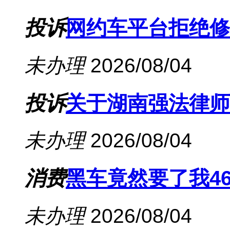
投诉
网约车平台拒绝修
未办理
2026/08/04
投诉
关于湖南强法律师
未办理
2026/08/04
消费
黑车竟然要了我4
未办理
2026/08/04