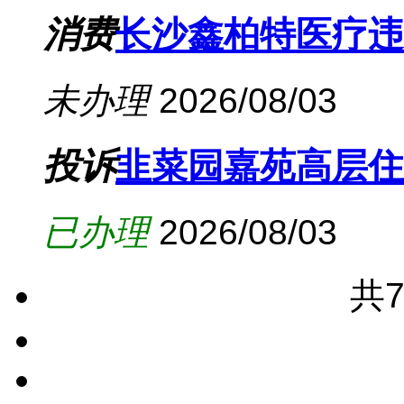
消费
长沙鑫柏特医疗违
未办理
2026/08/03
投诉
韭菜园嘉苑高层住
已办理
2026/08/03
共