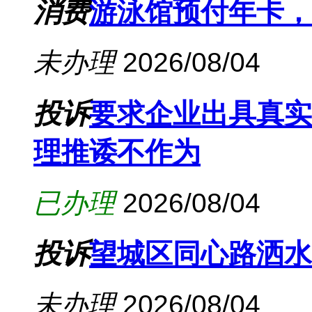
消费
游泳馆预付年卡，
未办理
2026/08/04
投诉
要求企业出具真实
理推诿不作为
已办理
2026/08/04
投诉
望城区同心路洒水
未办理
2026/08/04