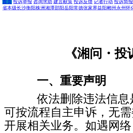
首页
投诉举报
咨询求助
建言献策
投诉反馈
记者行动
投诉简报
省本级
长沙
衡阳
株洲
湘潭
邵阳
岳阳
常德
张家界
益阳
郴州
永州
怀
湖南省省长信箱
《湘问・投诉
一、重要声明
依法删除违法信息是
可按流程自主申诉，无需
开展相关业务。如遇网络