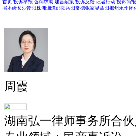
首页
投诉举报
咨询求助
建言献策
投诉反馈
记者行动
投诉简报
省本级
长沙
衡阳
株洲
湘潭
邵阳
岳阳
常德
张家界
益阳
郴州
永州
怀
湖南省省长信箱
周霞
湖南弘一律师事务所合伙