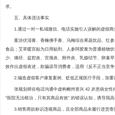
求。
五、具体违法事实
1.通过一对一私域微信、电话实施引人误解的虚假商
案涉伏湿膏、香橼佛手膏、乌梅综合果蔬饮品、红参
食品；艾草暖宫贴为日用贴剂、人参阿胶膏为普通植物饮
少、痛经、盆腔炎、宫颈炎、附件炎、乳腺结节、卵巢早
效作出虚假表述，欺骗误导消费者，适用《反不正当竞争
2.编造虚假客户康复案例、贬低正规医疗手段，加重
张规划师在电话沟通中虚构郴州资兴 42 岁患病女
“医院无法根治，只有其商品有效” 的错误认知，诱导我
3.销售两款标识违规商品，且全部商品未履行进货查