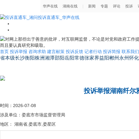
首页
投诉举报
咨询求助
建言献策
投诉反馈
记者行动
投诉简报
联系我们
省本级
长沙
衡阳
株洲
湘潭
邵阳
岳阳
常德
张家界
益阳
郴州
永州
怀化
湖南省省长信箱
投诉举报湖南纤尔
时间：2026-07-08
涉及单位：娄底市市场监督管理局
地区： 湖南省,娄底市,娄星区
我叫王丽娟。现投诉举报。娄底市的一家公司。湖南