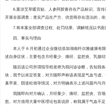
6.案涉艾草暖宫贴、人参阿胶膏存在产品标识、宣
开展全面调查；查实产品生产方、供货商存在违法的，依
7.将本案全部调查过程、处罚结果、调解情况以书面
四、事实与理由
本人于 6 月初通过企业微信添加湖南纤尔雅健康
述自身症状，主要包含月经量少、痛经、盆腔炎、乳腺结
随后该公司所谓指导程老师为我问诊诊断，告知我各
块，我予以肯定答复，对方随即声称该表现是气血亏虚、
巢早衰、阴道松弛等情况，对方明确表示上述问题均与月
我随即向对方确认，月经量少、痛经、盆腔炎、宫颈
愈。对方借用大量中医理论包装说辞，称我属于气血不足
并明确表示我的身体情况极易调理，当下正是调理身体、改