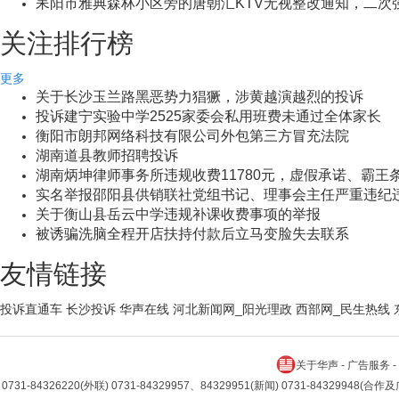
关注排行榜
更多
关于长沙玉兰路黑恶势力猖獗，涉黄越演越烈的投诉
投诉建宁实验中学2525家委会私用班费未通过全体家长
衡阳市朗邦网络科技有限公司外包第三方冒充法院
湖南道县教师招聘投诉
湖南炳坤律师事务所违规收费11780元，虚假承诺、霸王
实名举报邵阳县供销联社党组书记、理事会主任严重违纪
关于衡山县岳云中学违规补课收费事项的举报
被诱骗洗脑全程开店扶持付款后立马变脸失去联系
友情链接
投诉直通车
长沙投诉
华声在线
河北新闻网_阳光理政
西部网_民生热线
关于华声
-
广告服务
-
0731-84326220(外联) 0731-84329957、84329951(新闻) 0731-84329948(合