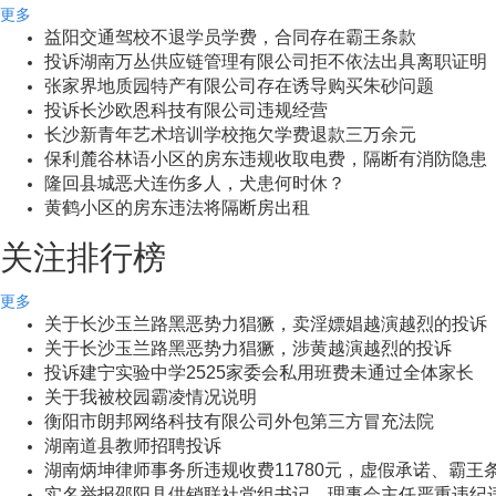
更多
益阳交通驾校不退学员学费，合同存在霸王条款
投诉湖南万丛供应链管理有限公司拒不依法出具离职证明
张家界地质园特产有限公司存在诱导购买朱砂问题
投诉长沙欧恩科技有限公司违规经营
长沙新青年艺术培训学校拖欠学费退款三万余元
保利麓谷林语小区的房东违规收取电费，隔断有消防隐患
隆回县城恶犬连伤多人，犬患何时休？
黄鹤小区的房东违法将隔断房出租
关注排行榜
更多
关于长沙玉兰路黑恶势力猖獗，卖淫嫖娼越演越烈的投诉
关于长沙玉兰路黑恶势力猖獗，涉黄越演越烈的投诉
投诉建宁实验中学2525家委会私用班费未通过全体家长
关于我被校园霸凌情况说明
衡阳市朗邦网络科技有限公司外包第三方冒充法院
湖南道县教师招聘投诉
湖南炳坤律师事务所违规收费11780元，虚假承诺、霸王
实名举报邵阳县供销联社党组书记、理事会主任严重违纪