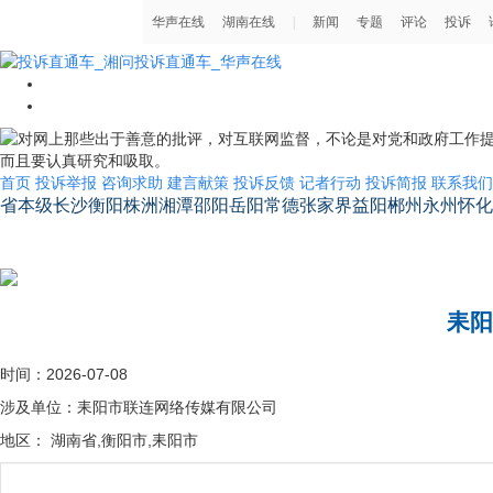
首页
投诉举报
咨询求助
建言献策
投诉反馈
记者行动
投诉简报
联系我们
省本级
长沙
衡阳
株洲
湘潭
邵阳
岳阳
常德
张家界
益阳
郴州
永州
怀化
湖南省省长信箱
耒阳
时间：2026-07-08
涉及单位：耒阳市联连网络传媒有限公司
地区： 湖南省,衡阳市,耒阳市