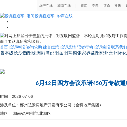
首页
投诉举报
咨询求助
建言献策
投诉反馈
记者行动
投诉简报
联系我们
省本级
长沙
衡阳
株洲
湘潭
邵阳
岳阳
常德
张家界
益阳
郴州
永州
怀化
湖南省省长信箱
6月12日四方会议承诺450万专款
时间：2026-07-06
涉及单位：郴州弘景房地产开发有限公司（金科地产集团）
地区： 湖南省,郴州市,北湖区
尊敬的省市各级督办领导：