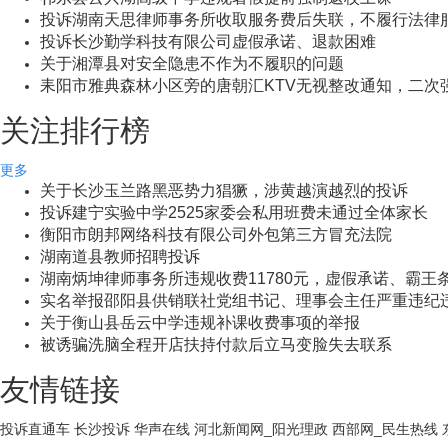
投诉湖南天思律师事务所收取服务费后失联，不履行法律
投诉长沙勤学科技有限公司虚假承诺、退款困难
关于湘潭县对安全隐患不作为不履职的问题
耒阳市雅典森林小区旁的唐朝汇KTV无视整改通知，二次
关注排行榜
更多
关于长沙玉兰路黑恶势力猖獗，涉黄越演越烈的投诉
投诉建宁实验中学2525家委会私用班费未通过全体家长
衡阳市朗邦网络科技有限公司外包第三方冒充法院
湖南道县教师招聘投诉
湖南炳坤律师事务所违规收费11780元，虚假承诺、霸王
实名举报邵阳县供销联社党组书记、理事会主任严重违纪
关于衡山县岳云中学违规补课收费事项的举报
被诱骗洗脑全程开店扶持付款后立马变脸失去联系
友情链接
投诉直通车
长沙投诉
华声在线
河北新闻网_阳光理政
西部网_民生热线