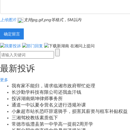
上传图片
支持jpg,gif,png等格式，5M以内
最新投诉
更多
我有家不能归，请求临湘市政府帮忙处理
长沙勤学科技有限公司还我血汗钱
投诉湖南炳坤律师事务所
通道一中以夏令营名义进行违规补课
小象超市站长恐吓辞退骑手，损害其薪资与租车补贴权益
三湘驾校教练素质低下
常德市临澧县第一中学高一提前2周开学
长郡自贸临空高级中学暑假违规补课