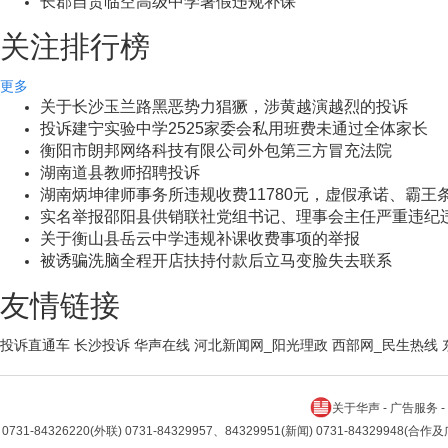
关注排行榜
更多
关于长沙玉兰路黑恶势力猖獗，涉黄越演越烈的投诉
投诉建宁实验中学2525家委会私用班费未通过全体家长
衡阳市朗邦网络科技有限公司外包第三方冒充法院
湖南道县教师招聘投诉
湖南炳坤律师事务所违规收费11780元，虚假承诺、霸王
实名举报邵阳县供销联社党组书记、理事会主任严重违纪
关于衡山县岳云中学违规补课收费事项的举报
被诱骗洗脑全程开店扶持付款后立马变脸失去联系
友情链接
投诉直通车
长沙投诉
华声在线
河北新闻网_阳光理政
西部网_民生热线
关于华声
-
广告服务
-
0731-84326220(外联) 0731-84329957、84329951(新闻) 0731-84329948(合