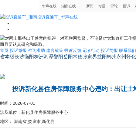
首页
投诉举报
咨询求助
建言献策
投诉反馈
记者行动
投诉简报
联系我们
省本级
长沙
衡阳
株洲
湘潭
邵阳
岳阳
常德
张家界
益阳
郴州
永州
怀化
湖南省省长信箱
投诉新化县住房保障服务中心违约：出让土地
时间：2026-07-01
涉及单位：新化县住房保障服务中心
地区： 湖南省,娄底市,新化县
本人伍东涛，系新化县上梅街道园株岭社区煤炭二处棚户