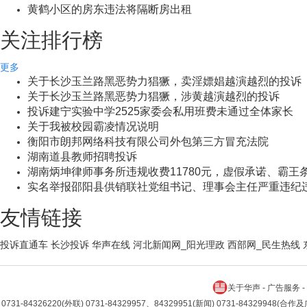
黄鹤小区的房东违法将隔断房出租
关注排行榜
更多
关于长沙玉兰路黑恶势力猖獗，卖淫嫖娼越演越烈的投诉
关于长沙玉兰路黑恶势力猖獗，涉黄越演越烈的投诉
投诉建宁实验中学2525家委会私用班费未通过全体家长
关于我被校园霸凌情况说明
衡阳市朗邦网络科技有限公司外包第三方冒充法院
湖南道县教师招聘投诉
湖南炳坤律师事务所违规收费11780元，虚假承诺、霸王
实名举报邵阳县供销联社党组书记、理事会主任严重违纪
友情链接
投诉直通车
长沙投诉
华声在线
河北新闻网_阳光理政
西部网_民生热线
关于华声
-
广告服务
-
0731-84326220(外联) 0731-84329957、84329951(新闻) 0731-84329948(合