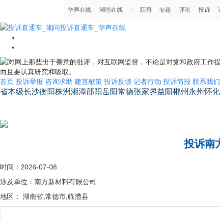
首页
投诉举报
咨询求助
建言献策
投诉反馈
记者行动
投诉简报
联系我们
省本级
长沙
衡阳
株洲
湘潭
邵阳
岳阳
常德
张家界
益阳
郴州
永州
怀化
湖南省省长信箱
投诉南
时间：2026-07-08
涉及单位：南方新材料有限公司
地区： 湖南省,常德市,临澧县