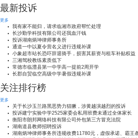
最新投诉
更多
我有家不能归，请求临湘市政府帮忙处理
长沙勤学科技有限公司还我血汗钱
投诉湖南炳坤律师事务所
通道一中以夏令营名义进行违规补课
小象超市站长恐吓辞退骑手，损害其薪资与租车补贴权益
三湘驾校教练素质低下
常德市临澧县第一中学高一提前2周开学
长郡自贸临空高级中学暑假违规补课
关注排行榜
更多
关于长沙玉兰路黑恶势力猖獗，涉黄越演越烈的投诉
投诉建宁实验中学2525家委会私用班费未通过全体家长
衡阳市朗邦网络科技有限公司外包第三方冒充法院
湖南道县教师招聘投诉
湖南炳坤律师事务所违规收费11780元，虚假承诺、霸王