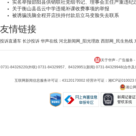
实名举报邵阳县供销联社党组书记、理事会主任严重违纪
关于衡山县岳云中学违规补课收费事项的举报
被诱骗洗脑全程开店扶持付款后立马变脸失去联系
友情链接
投诉直通车
长沙投诉
华声在线
河北新闻网_阳光理政
西部网_民生热线
关于华声
-
广告服务
-
0731-84326220(外联) 0731-84329957、84329951(新闻) 0731-84329948(合
互联网新闻信息服务许可证：43120170002 经营许可证：湘ICP证010023
湘公网安