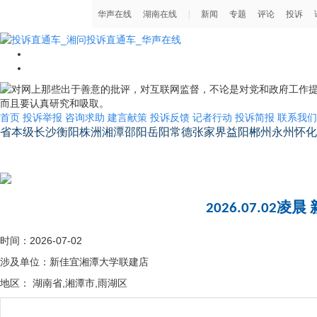
首页
投诉举报
咨询求助
建言献策
投诉反馈
记者行动
投诉简报
联系我们
省本级
长沙
衡阳
株洲
湘潭
邵阳
岳阳
常德
张家界
益阳
郴州
永州
怀化
湖南省省长信箱
2026.07.0
时间：2026-07-02
涉及单位：新佳宜湘潭大学联建店
地区： 湖南省,湘潭市,雨湖区