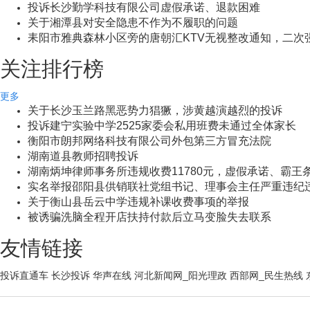
投诉长沙勤学科技有限公司虚假承诺、退款困难
关于湘潭县对安全隐患不作为不履职的问题
耒阳市雅典森林小区旁的唐朝汇KTV无视整改通知，二次
关注排行榜
更多
关于长沙玉兰路黑恶势力猖獗，涉黄越演越烈的投诉
投诉建宁实验中学2525家委会私用班费未通过全体家长
衡阳市朗邦网络科技有限公司外包第三方冒充法院
湖南道县教师招聘投诉
湖南炳坤律师事务所违规收费11780元，虚假承诺、霸王
实名举报邵阳县供销联社党组书记、理事会主任严重违纪
关于衡山县岳云中学违规补课收费事项的举报
被诱骗洗脑全程开店扶持付款后立马变脸失去联系
友情链接
投诉直通车
长沙投诉
华声在线
河北新闻网_阳光理政
西部网_民生热线