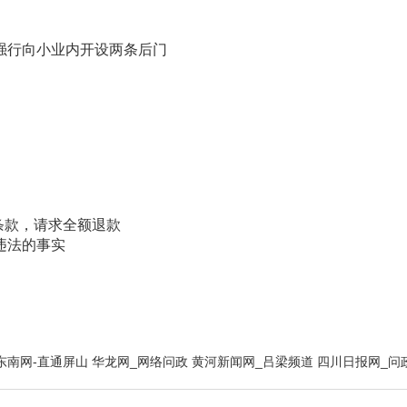
强行向小业内开设两条后门
条款，请求全额退款
违法的事实
东南网-直通屏山
华龙网_网络问政
黄河新闻网_吕梁频道
四川日报网_问