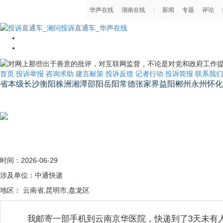
首页
投诉举报
咨询求助
建言献策
投诉反馈
记者行动
投诉简报
联系我们
省本级
长沙
衡阳
株洲
湘潭
邵阳
岳阳
常德
张家界
益阳
郴州
永州
怀化
湖南省省长信箱
时间：2026-06-29
涉及单位：中通快递
地区： 云南省,昆明市,盘龙区
我邮寄一部手机到云南京华医院，快递到了3天未有