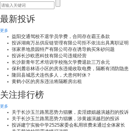
最新投诉
更多
益阳交通驾校不退学员学费，合同存在霸王条款
投诉湖南万丛供应链管理有限公司拒不依法出具离职证明
张家界地质园特产有限公司存在诱导购买朱砂问题
投诉长沙欧恩科技有限公司违规经营
长沙新青年艺术培训学校拖欠学费退款三万余元
保利麓谷林语小区的房东违规收取电费，隔断有消防隐患
隆回县城恶犬连伤多人，犬患何时休？
黄鹤小区的房东违法将隔断房出租
关注排行榜
更多
关于长沙玉兰路黑恶势力猖獗，卖淫嫖娼越演越烈的投诉
关于长沙玉兰路黑恶势力猖獗，涉黄越演越烈的投诉
投诉建宁实验中学2525家委会私用班费未通过全体家长