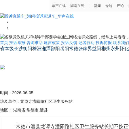
首页
投诉举报
咨询求助
建言献策
投诉反馈
记者行动
投诉简报
联系我们
省本级
长沙
衡阳
株洲
湘潭
邵阳
岳阳
常德
张家界
益阳
郴州
永州
怀化
湖南省省长信箱
时间：2026-06-05
涉及单位：龙谭寺澧阳路社区卫生服务站
地区： 湖南省,常德市,澧县
常德市澧县龙谭寺澧阳路社区卫生服务站长期不按正